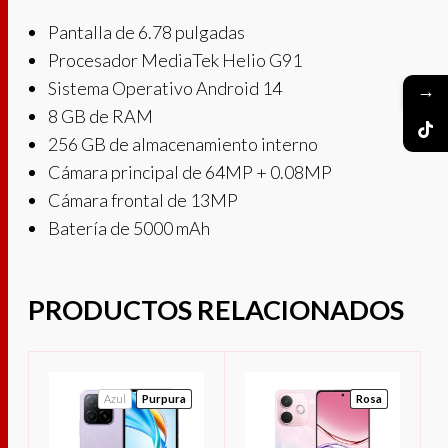
Pantalla de 6.78 pulgadas
Procesador MediaTek Helio G91
Sistema Operativo Android 14
→
8 GB de RAM
256 GB de almacenamiento interno
Cámara principal de 64MP + 0.08MP
Cámara frontal de 13MP
Batería de 5000 mAh
PRODUCTOS RELACIONADOS
Azul
Purpura
Rosa