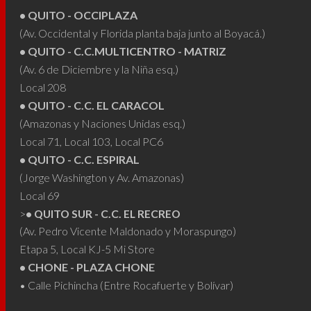
elegir
elegir
• QUITO - OCCIPLAZA
en
en
(Av. Occidental y Florida planta baja junto al Boyacá.)
la
la
• QUITO - C.C.MULTICENTRO - MATRIZ
página
págin
(Av. 6 de Diciembre y la Niña esq.)
de
de
Local 208
producto
produ
• QUITO - C.C. EL CARACOL
(Amazonas y Naciones Unidas esq.)
Local 71, Local 103, Local PC6
• QUITO - C.C. ESPIRAL
(Jorge Washington y Av. Amazonas)
Local 69
>
• QUITO SUR - C.C. EL RECREO
(Av. Pedro Vicente Maldonado y Moraspungo)
Etapa 5, Local KJ-5 Mi Store
• CHONE - PLAZA CHONE
• Calle Pichincha (Entre Rocafuerte y Bolívar)