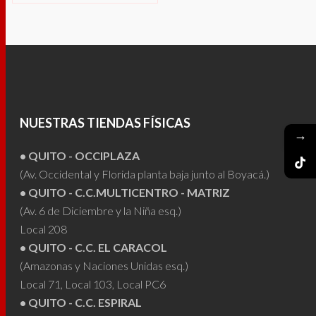
Este
desde
SELECCIONAR
$160.00
producto
hasta
OPCIONES
$190.00
tiene
múltiples
variantes.
Las
NUESTRAS TIENDAS FÍSICAS
opciones
→
se
• QUITO - OCCIPLAZA
pueden
(Av. Occidental y Florida planta baja junto al Boyacá.)
elegir
• QUITO - C.C.MULTICENTRO - MATRIZ
en
(Av. 6 de Diciembre y la Niña esq.)
la
Local 208
página
• QUITO - C.C. EL CARACOL
de
(Amazonas y Naciones Unidas esq.)
producto
Local 71, Local 103, Local PC6
• QUITO - C.C. ESPIRAL