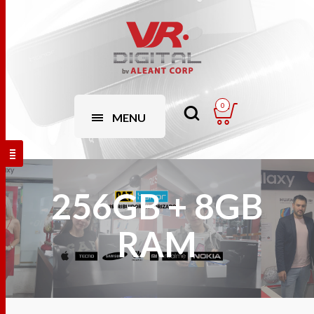
0
MENU
256GB + 8GB
RAM