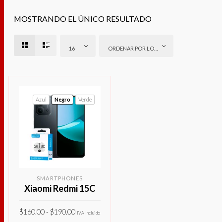
MOSTRANDO EL ÚNICO RESULTADO
16
ORDENAR POR LOS ÚLTIMOS
Azul
Negro
Verde
SMARTPHONES
Xiaomi Redmi 15C
Rango
$
160.00
-
$
190.00
de
IVA Incluido
precios: