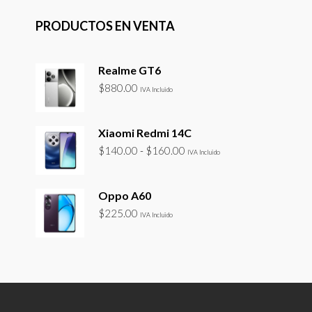
PRODUCTOS EN VENTA
Realme GT6
$
880.00
IVA Incluido
Xiaomi Redmi 14C
Rango
$
140.00
-
$
160.00
IVA Incluido
de
precios:
Oppo A60
desde
$
225.00
$140.00
IVA Incluido
hasta
$160.00