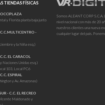
S TIENDAS FÍSICAS
- OCCIPLAZA
Somos ALEANT CORP S.C.A. (VR
tal y Florida planta baja junto
nivel nacional con más de 20 
nuestros clientes una nueva ex
 C.C.MULTICENTRO -
cualquier lugar del país. Ponem
iciembre y la Niña esq.)
 C.C. EL CARACOL
y Naciones Unidas esq.)
ocal 103, Local PC6
 C.C. ESPIRAL
hington y Av. Amazonas)
SUR - C.C. EL RECREO
 Vicente Maldonado y
o)