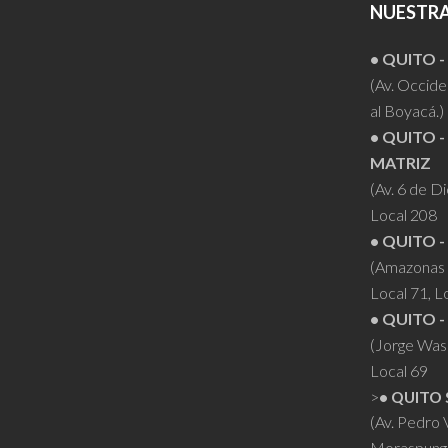
NUESTRA
• QUITO 
(Av. Occiden
al Boyacá.)
• QUITO -
MATRIZ
(Av. 6 de D
Local 208
• QUITO -
(Amazonas 
Local 71, L
• QUITO -
(Jorge Was
Local 69
>
• QUITO 
(Av. Pedro
Moraspung