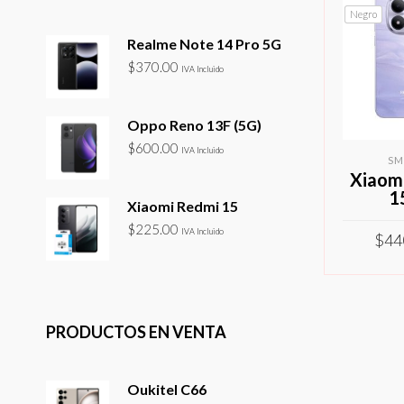
Negro
Realme Note 14 Pro 5G
$
370.00
IVA Incluido
Oppo Reno 13F (5G)
$
600.00
IVA Incluido
SM
Xiaom
1
Xiaomi Redmi 15
$
225.00
IVA Incluido
$
44
SELEC
PRODUCTOS EN VENTA
Oukitel C66