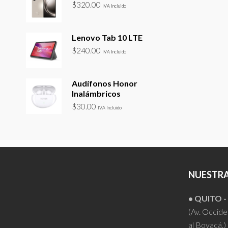
$
320.00
IVA Incluido
Lenovo Tab 10 LTE
$
240.00
IVA Incluido
Audífonos Honor
Inalámbricos
$
30.00
IVA Incluido
NUESTRA
• QUITO 
(Av. Occiden
al Boyacá.)