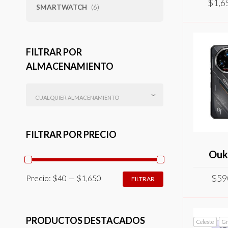
$
1,6
SMARTWATCH
(6)
SELEC
FILTRAR POR
ALMACENAMIENTO
CUALQUIER ALMACENAMIENTO
FILTRAR POR PRECIO
Ouk
PRECIO
PRECIO
$
59
Precio:
$40
—
$1,650
FILTRAR
MÍNIMO
MÁXIMO
SELEC
PRODUCTOS DESTACADOS
Celeste
Gr