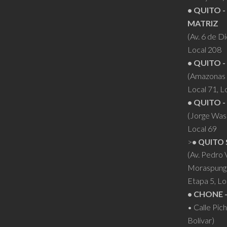
• QUITO -
MATRIZ
(Av. 6 de D
Local 208
• QUITO -
(Amazonas 
Local 71, L
• QUITO -
(Jorge Was
Local 69
>
• QUITO 
(Av. Pedro
Moraspung
Etapa 5, Lo
• CHONE 
• Calle Pic
Bolívar)