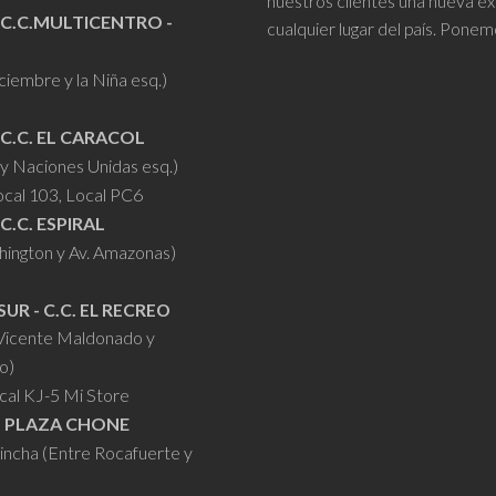
nuestros clientes una nueva ex
 C.C.MULTICENTRO -
cualquier lugar del país. Ponem
iciembre y la Niña esq.)
 C.C. EL CARACOL
y Naciones Unidas esq.)
ocal 103, Local PC6
 C.C. ESPIRAL
hington y Av. Amazonas)
SUR - C.C. EL RECREO
 Vicente Maldonado y
o)
cal KJ-5 Mi Store
- PLAZA CHONE
hincha (Entre Rocafuerte y