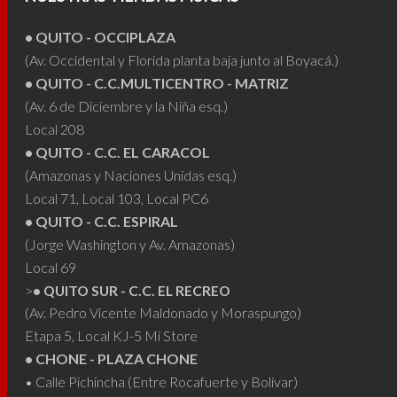
se
se
• QUITO - OCCIPLAZA
pueden
pued
(Av. Occidental y Florida planta baja junto al Boyacá.)
elegir
elegi
• QUITO - C.C.MULTICENTRO - MATRIZ
en
en
(Av. 6 de Diciembre y la Niña esq.)
la
la
Local 208
página
pági
• QUITO - C.C. EL CARACOL
de
de
(Amazonas y Naciones Unidas esq.)
producto
prod
Local 71, Local 103, Local PC6
• QUITO - C.C. ESPIRAL
(Jorge Washington y Av. Amazonas)
Local 69
>
• QUITO SUR - C.C. EL RECREO
(Av. Pedro Vicente Maldonado y Moraspungo)
Etapa 5, Local KJ-5 Mi Store
• CHONE - PLAZA CHONE
• Calle Pichincha (Entre Rocafuerte y Bolívar)