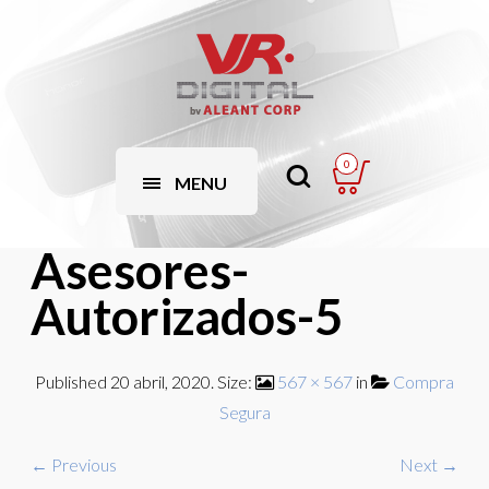
0
MENU
Asesores-
Autorizados-5
Published
20 abril, 2020
. Size:
567 × 567
in
Compra
Segura
← Previous
Next →