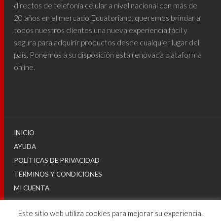
directos de telefonía celular a nivel nacional con más de
20 años en el mercado Ecuatoriano, queremos brindar a
todos nuestros clientes una nueva experiencia fácil y
segura para adquirir productos desde cualquier lugar del
país. Ponemos a su disposición esta renovada plataforma
online.
INICIO
AYUDA
POLÍTICAS DE PRIVACIDAD
TÉRMINOS Y CONDICIONES
MI CUENTA
Este sitio web utiliza cookies para mejorar su experiencia.