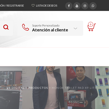
SIÓN / REGISTRARSE
LISTA DE DESEOS
0
Soporte Personalizado
Atención al cliente
VR DIGITAL
>
PRODUCTOS
>
HONOR TABLET PAD X9 LITE