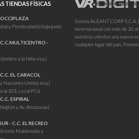
S TIENDAS FÍSICAS
- OCCIPLAZA
Somos ALEANT CORP S.C.A. (VR
tal y Florida planta baja junto
nivel nacional con más de 20 
nuestros clientes una nueva ex
 C.C.MULTICENTRO -
cualquier lugar del país. Ponem
iciembre y la Niña esq.)
 C.C. EL CARACOL
y Naciones Unidas esq.)
ocal 103, Local PC6
 C.C. ESPIRAL
hington y Av. Amazonas)
SUR - C.C. EL RECREO
 Vicente Maldonado y
o)