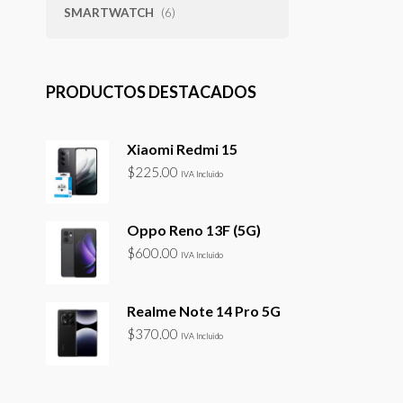
SMARTWATCH
(6)
PRODUCTOS DESTACADOS
Xiaomi Redmi 15
$
225.00
IVA Incluido
Oppo Reno 13F (5G)
$
600.00
IVA Incluido
Realme Note 14 Pro 5G
$
370.00
IVA Incluido