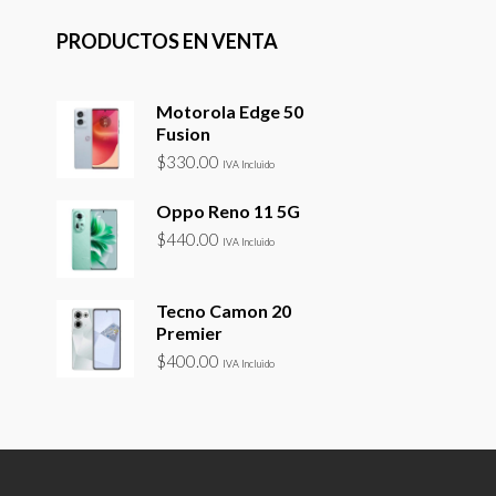
PRODUCTOS EN VENTA
Motorola Edge 50
Fusion
$
330.00
IVA Incluido
Oppo Reno 11 5G
$
440.00
IVA Incluido
Tecno Camon 20
Premier
$
400.00
IVA Incluido