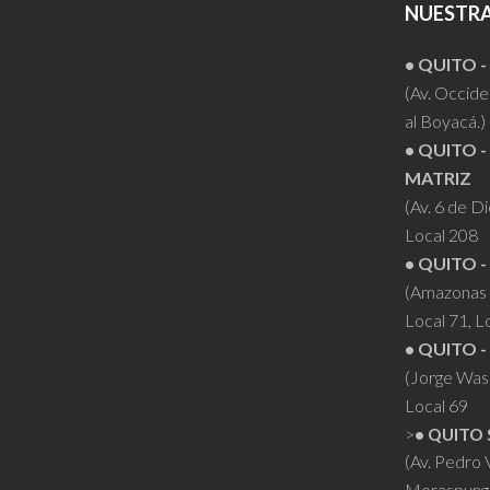
NUESTRA
• QUITO 
(Av. Occiden
al Boyacá.)
• QUITO -
MATRIZ
(Av. 6 de D
Local 208
• QUITO -
(Amazonas 
Local 71, L
• QUITO -
(Jorge Was
Local 69
>
• QUITO 
(Av. Pedro
Moraspung