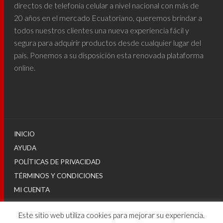
directos de telefonía celular a nivel nacional con más de
20 años en el mercado Ecuatoriano, queremos brindar a
todos nuestros clientes una nueva experiencia fácil y
segura para adquirir productos desde cualquier lugar del
país. Ponemos a su disposición esta renovada plataforma
online.
INICIO
AYUDA
POLÍTICAS DE PRIVACIDAD
TÉRMINOS Y CONDICIONES
MI CUENTA
Este sitio web utiliza cookies para mejorar su experiencia.