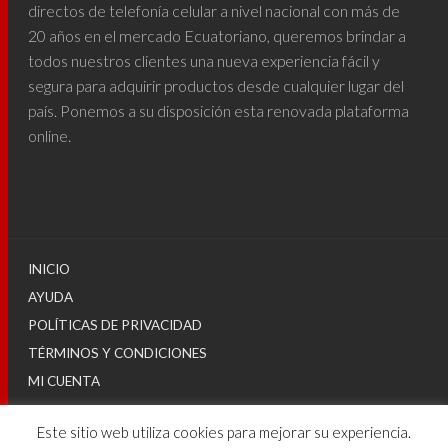
directos de telefonía celular a nivel nacional con más de
20 años en el mercado Ecuatoriano, queremos brindar a
todos nuestros clientes una nueva experiencia fácil y
segura para adquirir productos desde cualquier lugar del
país. Ponemos a su disposición esta renovada plataforma
online.
INICIO
AYUDA
POLÍTICAS DE PRIVACIDAD
TÉRMINOS Y CONDICIONES
MI CUENTA
Este sitio web utiliza cookies para mejorar su experiencia.