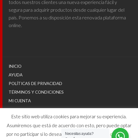
todos nuestros clientes una nueva experiencia fácil y
segura para adquirir productos desde cualquier lugar del
país. Ponemos a su disposición esta renovada plataforma
online.
INICIO
AYUDA
POLÍTICAS DE PRIVACIDAD
TÉRMINOS Y CONDICIONES
MI CUENTA
Este sitio web utiliza cookies para mejorar su experiencia.
© 2025
Asumiremos que está de acuerdo con esto, pero puede optar
por no participar si lo desea.
Configuraciones de cookies
Necesitas ayuda?