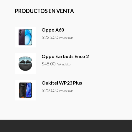
PRODUCTOS EN VENTA
Oppo A60
$
225.00
IVA Incluido
Oppo Earbuds Enco 2
$
45.00
IVA Incluido
Oukitel WP23 Plus
$
250.00
IVA Incluido