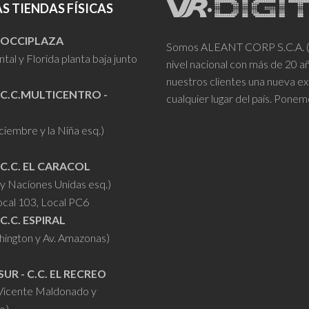
S TIENDAS FÍSICAS
- OCCIPLAZA
Somos ALEANT CORP S.C.A. (VR
tal y Florida planta baja junto
nivel nacional con más de 20 
nuestros clientes una nueva ex
 C.C.MULTICENTRO -
cualquier lugar del país. Ponem
iciembre y la Niña esq.)
 C.C. EL CARACOL
y Naciones Unidas esq.)
ocal 103, Local PC6
 C.C. ESPIRAL
hington y Av. Amazonas)
SUR - C.C. EL RECREO
 Vicente Maldonado y
o)