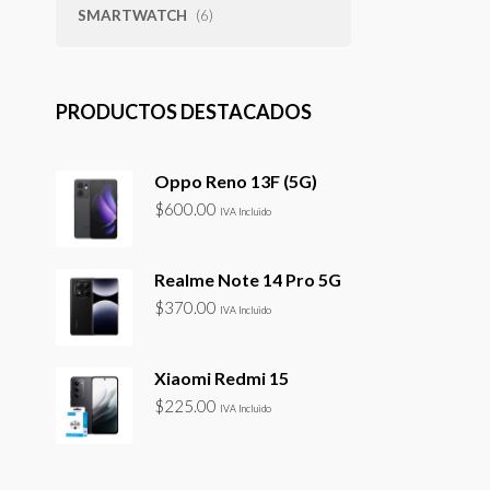
SMARTWATCH
(6)
PRODUCTOS DESTACADOS
Oppo Reno 13F (5G)
$
600.00
IVA Incluido
Realme Note 14 Pro 5G
$
370.00
IVA Incluido
Xiaomi Redmi 15
$
225.00
IVA Incluido