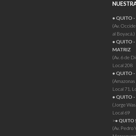
NUESTRA
• QUITO 
(Av. Occiden
al Boyacá.)
• QUITO -
MATRIZ
(Av. 6 de D
Local 208
• QUITO -
(Amazonas 
Local 71, L
• QUITO -
(Jorge Was
Local 69
>
• QUITO 
(Av. Pedro
Moraspung