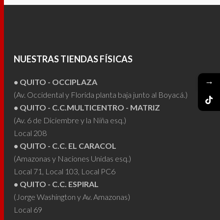
tiene
múltiples
variantes.
Las
NUESTRAS TIENDAS FÍSICAS
opciones
se
→
• QUITO - OCCIPLAZA
pueden
(Av. Occidental y Florida planta baja junto al Boyacá.)
elegir
• QUITO - C.C.MULTICENTRO - MATRIZ
en
(Av. 6 de Diciembre y la Niña esq.)
la
Local 208
página
• QUITO - C.C. EL CARACOL
de
(Amazonas y Naciones Unidas esq.)
producto
Local 71, Local 103, Local PC6
• QUITO - C.C. ESPIRAL
(Jorge Washington y Av. Amazonas)
Local 69