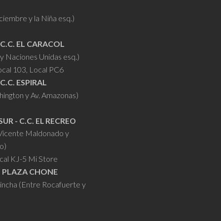
iciembre y la Niña esq.)
 C.C. EL CARACOL
y Naciones Unidas esq.)
ocal 103, Local PC6
 C.C. ESPIRAL
hington y Av. Amazonas)
SUR - C.C. EL RECREO
 Vicente Maldonado y
o)
cal KJ-5 Mi Store
- PLAZA CHONE
hincha (Entre Rocafuerte y