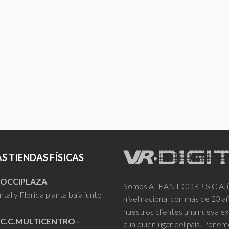
S TIENDAS FÍSICAS
- OCCIPLAZA
Somos ALEANT CORP S.C.A. (VR
tal y Florida planta baja junto
nivel nacional con más de 20 
nuestros clientes una nueva ex
 C.C.MULTICENTRO -
cualquier lugar del país. Ponem