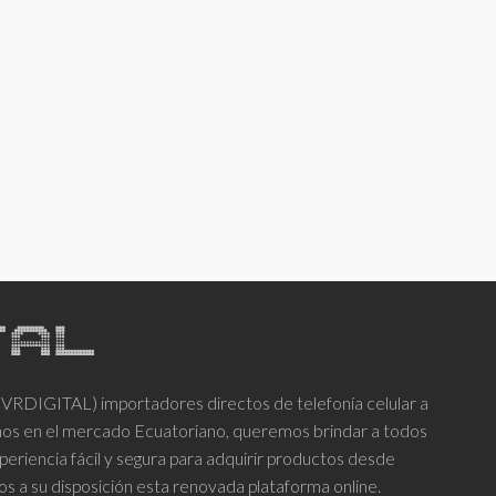
DIGITAL) importadores directos de telefonía celular a
años en el mercado Ecuatoriano, queremos brindar a todos
periencia fácil y segura para adquirir productos desde
os a su disposición esta renovada plataforma online.