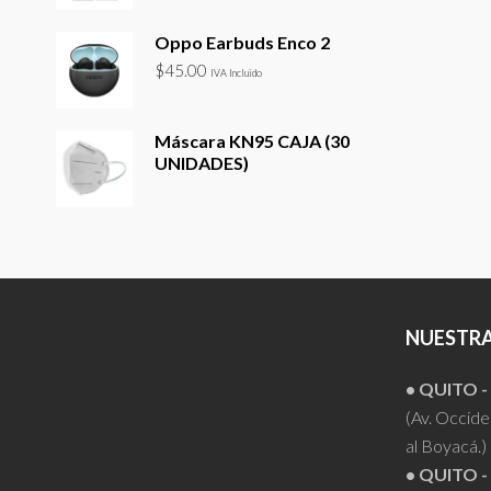
Oppo Earbuds Enco 2
$
45.00
IVA Incluido
Máscara KN95 CAJA (30
UNIDADES)
NUESTRA
• QUITO 
(Av. Occiden
al Boyacá.)
• QUITO -