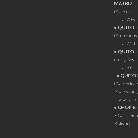
MATRIZ
(Av. 6 de D
Local 208
• QUITO -
(Amazonas 
Local 71, L
• QUITO -
(Jorge Was
Local 69
>
• QUITO 
(Av. Pedro
Moraspung
Etapa 5, Lo
• CHONE 
• Calle Pic
Bolívar)