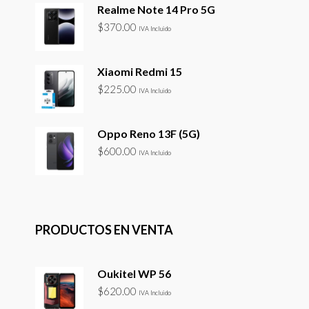
Realme Note 14 Pro 5G
$
370.00
IVA Incluido
Xiaomi Redmi 15
$
225.00
IVA Incluido
Oppo Reno 13F (5G)
$
600.00
IVA Incluido
PRODUCTOS EN VENTA
Oukitel WP 56
$
620.00
IVA Incluido