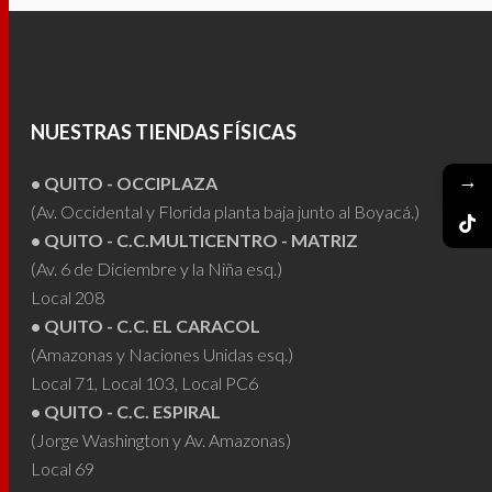
tiene
múltiples
variantes.
Las
NUESTRAS TIENDAS FÍSICAS
opciones
se
→
• QUITO - OCCIPLAZA
pueden
(Av. Occidental y Florida planta baja junto al Boyacá.)
elegir
• QUITO - C.C.MULTICENTRO - MATRIZ
en
(Av. 6 de Diciembre y la Niña esq.)
la
Local 208
página
• QUITO - C.C. EL CARACOL
de
(Amazonas y Naciones Unidas esq.)
producto
Local 71, Local 103, Local PC6
• QUITO - C.C. ESPIRAL
(Jorge Washington y Av. Amazonas)
Local 69