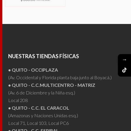
Este
SELECCIONAR
producto
OPCIONES
tiene
múltiples
variantes.
Las
NUESTRAS TIENDAS FÍSICAS
opciones
→
se
• QUITO - OCCIPLAZA
pueden
(Av. Occidental y Florida planta baja junto al Boyacá.)
elegir
• QUITO - C.C.MULTICENTRO - MATRIZ
en
(Av. 6 de Diciembre y la Niña esq.)
la
Local 208
página
• QUITO - C.C. EL CARACOL
de
(Amazonas y Naciones Unidas esq.)
producto
Local 71, Local 103, Local PC6
• QUITO - C.C. ESPIRAL