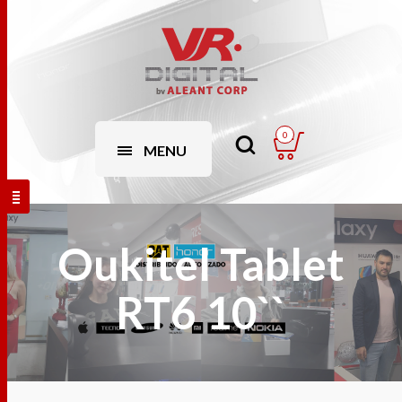
0
MENU
Oukitel Tablet
RT6 10``