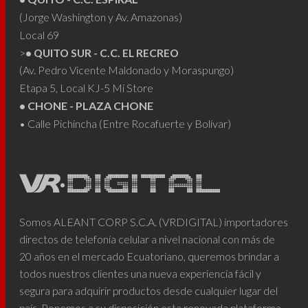
(Jorge Washington y Av. Amazonas)
Local 69
>
• QUITO SUR - C.C. EL RECREO
(Av. Pedro Vicente Maldonado y Moraspungo)
Etapa 5, Local KJ-5 Mi Store
• CHONE - PLAZA CHONE
• Calle Pichincha (Entre Rocafuerte y Bolívar)
Somos ALEANT CORP S.C.A. (VRDIGITAL) importadores
directos de telefonía celular a nivel nacional con más de
20 años en el mercado Ecuatoriano, queremos brindar a
todos nuestros clientes una nueva experiencia fácil y
segura para adquirir productos desde cualquier lugar del
país. Ponemos a su disposición esta renovada plataforma