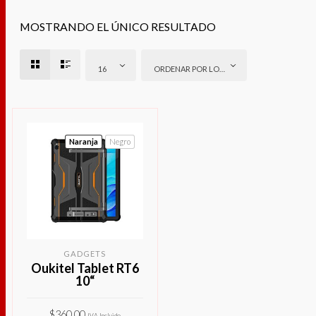
MOSTRANDO EL ÚNICO RESULTADO
16
ORDENAR POR LOS ÚLTIMOS
Naranja
Negro
GADGETS
Oukitel Tablet RT6
10“
$
360.00
IVA Incluido