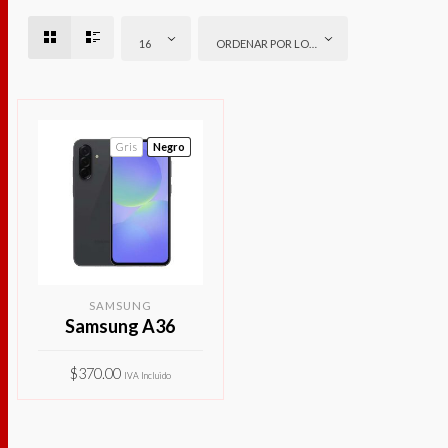
16
ORDENAR POR LOS ÚLTIMOS
Gris
Negro
SAMSUNG
Samsung A36
$
370.00
IVA Incluido
Este
SELECCIONAR
producto
OPCIONES