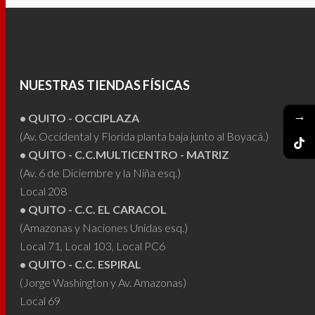
tiene
múltiples
variantes.
Las
NUESTRAS TIENDAS FÍSICAS
opciones
se
→
• QUITO - OCCIPLAZA
pueden
(Av. Occidental y Florida planta baja junto al Boyacá.)
elegir
• QUITO - C.C.MULTICENTRO - MATRIZ
en
(Av. 6 de Diciembre y la Niña esq.)
la
Local 208
página
• QUITO - C.C. EL CARACOL
de
(Amazonas y Naciones Unidas esq.)
producto
Local 71, Local 103, Local PC6
• QUITO - C.C. ESPIRAL
(Jorge Washington y Av. Amazonas)
Local 69