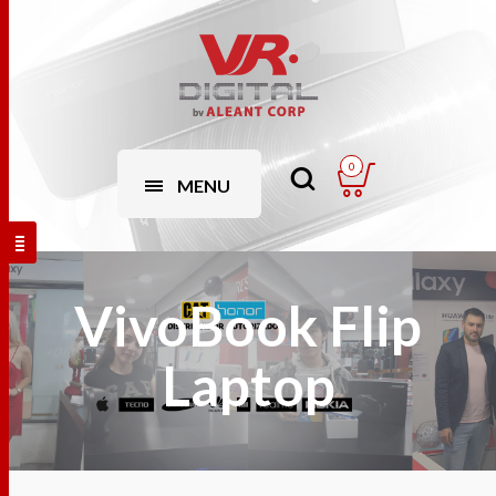
0
MENU
VivoBook Flip
Laptop