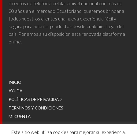
directos de telefonía celular a nivel nacional con más de
20 años en el mercado Ecuatoriano, queremos brindar a
todos nuestros clientes una nueva experiencia fácil y
segura para adquirir productos desde cualquier lugar del
país. Ponemos a su disposición esta renovada plataforma
online.
INICIO
AYUDA
POLÍTICAS DE PRIVACIDAD
TÉRMINOS Y CONDICIONES
MI CUENTA
Este sitio web utiliza cookies para mejorar su experiencia.