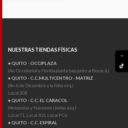
Este
desde
SELECCIONAR
$160.00
producto
hasta
OPCIONES
$190.00
tiene
múltiples
variantes.
Las
NUESTRAS TIENDAS FÍSICAS
opciones
→
se
• QUITO - OCCIPLAZA
pueden
(Av. Occidental y Florida planta baja junto al Boyacá.)
elegir
• QUITO - C.C.MULTICENTRO - MATRIZ
en
(Av. 6 de Diciembre y la Niña esq.)
la
Local 208
página
• QUITO - C.C. EL CARACOL
de
(Amazonas y Naciones Unidas esq.)
producto
Local 71, Local 103, Local PC6
• QUITO - C.C. ESPIRAL