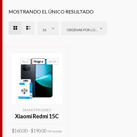
MOSTRANDO EL ÚNICO RESULTADO
16
ORDENAR POR LOS ÚLTIMOS
Azul
Negro
Verde
SMARTPHONES
Xiaomi Redmi 15C
Rango
$
160.00
-
$
190.00
de
IVA Incluido
precios: