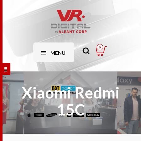
0
MENU
Xiaomi Redmi
15C