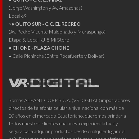
(Jorge Washington y Av. Amazonas)
Local 69
>
• QUITO SUR - C.C. EL RECREO
(Av. Pedro Vicente Maldonado y Moraspungo)
Etapa 5, Local KJ-5 Mi Store
• CHONE - PLAZA CHONE
• Calle Pichincha (Entre Rocafuerte y Bolívar)
Somos ALEANT CORP S.C.A. (VRDIGITAL) importadores
directos de telefonía celular a nivel nacional con más de
20 años en el mercado Ecuatoriano, queremos brindar a
todos nuestros clientes una nueva experiencia fácil y
segura para adquirir productos desde cualquier lugar del
país. Ponemos a su disposición esta renovada plataforma