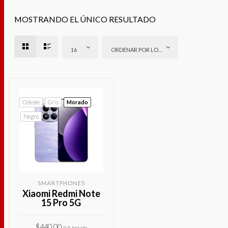
MOSTRANDO EL ÚNICO RESULTADO
16
ORDENAR POR LOS ÚLTIMOS
Celeste
Gris
Morado
Negro
SMARTPHONES
Xiaomi Redmi Note
15 Pro 5G
$
440.00
IVA Incluido