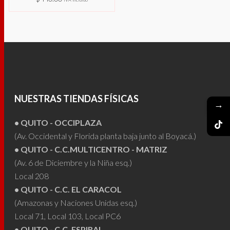
Este
SELECCIONAR
producto
OPCIONES
tiene
múltiples
variantes.
Las
NUESTRAS TIENDAS FÍSICAS
opciones
→
se
• QUITO - OCCIPLAZA
pueden
(Av. Occidental y Florida planta baja junto al Boyacá.)
elegir
• QUITO - C.C.MULTICENTRO - MATRIZ
en
(Av. 6 de Diciembre y la Niña esq.)
la
Local 208
página
• QUITO - C.C. EL CARACOL
de
(Amazonas y Naciones Unidas esq.)
producto
Local 71, Local 103, Local PC6
• QUITO - C.C. ESPIRAL