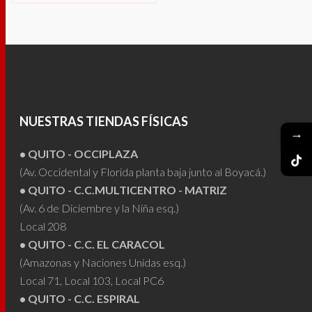
Este
SELECCIONAR
producto
OPCIONES
tiene
múltiples
variantes.
Las
NUESTRAS TIENDAS FÍSICAS
opciones
→
se
• QUITO - OCCIPLAZA
pueden
(Av. Occidental y Florida planta baja junto al Boyacá.)
elegir
• QUITO - C.C.MULTICENTRO - MATRIZ
en
(Av. 6 de Diciembre y la Niña esq.)
la
Local 208
página
• QUITO - C.C. EL CARACOL
de
(Amazonas y Naciones Unidas esq.)
producto
Local 71, Local 103, Local PC6
• QUITO - C.C. ESPIRAL