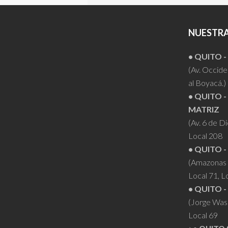
NUESTRA
• QUITO 
(Av. Occiden
al Boyacá.)
• QUITO -
MATRIZ
(Av. 6 de D
Local 208
• QUITO -
(Amazonas 
Local 71, L
• QUITO -
(Jorge Was
Local 69