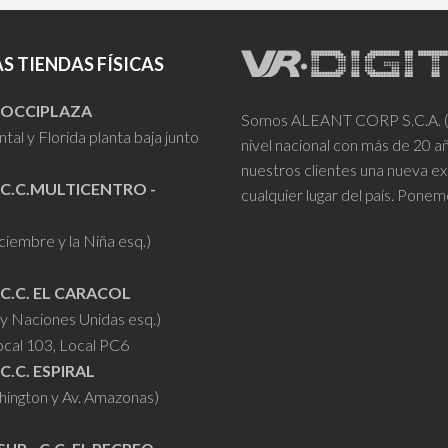
S TIENDAS FÍSICAS
- OCCIPLAZA
Somos ALEANT CORP S.C.A. (VR
tal y Florida planta baja junto
nivel nacional con más de 20 
nuestros clientes una nueva ex
 C.C.MULTICENTRO -
cualquier lugar del país. Ponem
iciembre y la Niña esq.)
 C.C. EL CARACOL
y Naciones Unidas esq.)
ocal 103, Local PC6
 C.C. ESPIRAL
hington y Av. Amazonas)