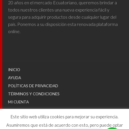
20 años en el mercado Ecuatoriano, queremos brindar a
todos nuestros clientes una nueva experiencia fácil y
segura para adquirir productos desde cualquier lugar del
país. Ponemos a su disposición esta renovada plataforma
online.
INICIO
AYUDA
POLÍTICAS DE PRIVACIDAD
TÉRMINOS Y CONDICIONES
MI CUENTA
Este sitio web utiliza cookies para mejorar su experiencia.
© 2025
Asumiremos que está de acuerdo con esto, pero puede optar