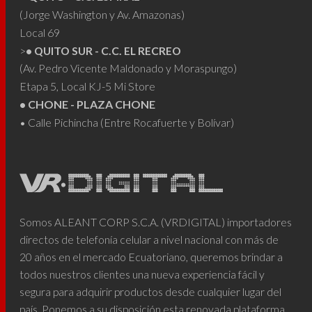
(Jorge Washington y Av. Amazonas)
Local 69
>
• QUITO SUR - C.C. EL RECREO
(Av. Pedro Vicente Maldonado y Moraspungo)
Etapa 5, Local KJ-5 Mi Store
• CHONE - PLAZA CHONE
• Calle Pichincha (Entre Rocafuerte y Bolívar)
Somos ALEANT CORP S.C.A. (VRDIGITAL) importadores
directos de telefonía celular a nivel nacional con más de
20 años en el mercado Ecuatoriano, queremos brindar a
todos nuestros clientes una nueva experiencia fácil y
segura para adquirir productos desde cualquier lugar del
país. Ponemos a su disposición esta renovada plataforma