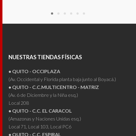
$340.00
tiene
tiene
múltiples
múltip
variantes.
varian
Las
Las
opciones
opcio
se
se
pueden
puede
NUESTRAS TIENDAS FÍSICAS
elegir
elegir
• QUITO - OCCIPLAZA
en
en
(Av. Occidental y Florida planta baja junto al Boyacá.)
la
la
• QUITO - C.C.MULTICENTRO - MATRIZ
página
págin
(Av. 6 de Diciembre y la Niña esq.)
de
de
Local 208
producto
produ
• QUITO - C.C. EL CARACOL
(Amazonas y Naciones Unidas esq.)
Local 71, Local 103, Local PC6
• QUITO - C.C. ESPIRAL