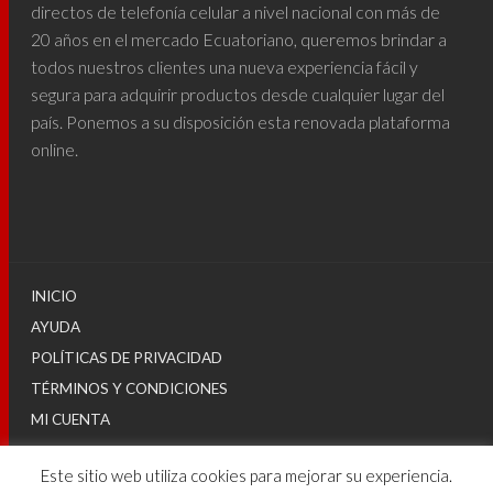
directos de telefonía celular a nivel nacional con más de
20 años en el mercado Ecuatoriano, queremos brindar a
todos nuestros clientes una nueva experiencia fácil y
segura para adquirir productos desde cualquier lugar del
país. Ponemos a su disposición esta renovada plataforma
online.
INICIO
AYUDA
POLÍTICAS DE PRIVACIDAD
TÉRMINOS Y CONDICIONES
MI CUENTA
Este sitio web utiliza cookies para mejorar su experiencia.