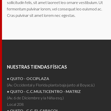
sollicitudin felis, sit amet laoreet leo ornare vestibulum. Ut
fermentum pulvinar lorem, vel consequat leo euismod ac.
Cras pulvinar sit amet lorem nec egestas.
NUESTRAS TIENDAS FÍSICAS
• QUITO - OCCIPLAZA
(Av. Occidental y Florida planta baja junto al Boyacá.)
• QUITO - C.C.MULTICENTRO - MATRIZ
(Av. 6 de Diciembre y la Niña esq.)
Local 208
• QUITO - C.C. EL CARACOL