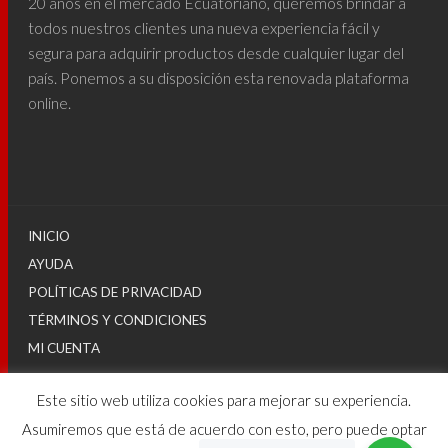
20 años en el mercado Ecuatoriano, queremos brindar a
todos nuestros clientes una nueva experiencia fácil y
segura para adquirir productos desde cualquier lugar del
país. Ponemos a su disposición esta renovada plataforma
online.
INICIO
AYUDA
POLÍTICAS DE PRIVACIDAD
TÉRMINOS Y CONDICIONES
MI CUENTA
Este sitio web utiliza cookies para mejorar su experiencia.
© 2025
Asumiremos que está de acuerdo con esto, pero puede optar