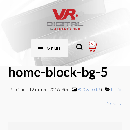
0
MENU
home-block-bg-5
Published
12 marzo, 2016
. Size:
800 × 1013
in
Inicio
Next →