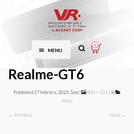
0
MENU
Realme-GT6
Published
27 febrero, 2025
. Size:
800 × 1013
in
Inicio
← Previous
Next →