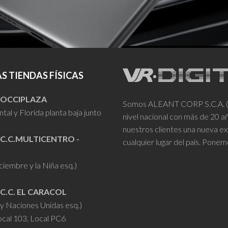
S TIENDAS FÍSICAS
- OCCIPLAZA
Somos ALEANT CORP S.C.A. (VR
tal y Florida planta baja junto
nivel nacional con más de 20 
nuestros clientes una nueva ex
 C.C.MULTICENTRO -
cualquier lugar del país. Ponem
iciembre y la Niña esq.)
 C.C. EL CARACOL
y Naciones Unidas esq.)
ocal 103, Local PC6