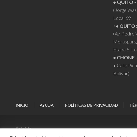
• QUITO -
(Jorge Was
Local 69
>
• QUITO 
(Av. Pedro
Moraspung
Etapa 5, Lo
• CHONE 
• Calle Pic
Bolívar)
INICIO
AYUDA
POLÍTICAS DE PRIVACIDAD
TÉR
© 2025