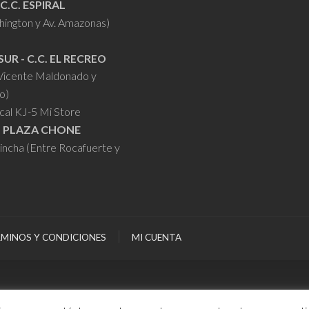
 C.C. ESPIRAL
hington y Av. Amazonas)
SUR - C.C. EL RECREO
 Vicente Maldonado y
o)
cal KJ-5 Mi Store
- PLAZA CHONE
hincha (Entre Rocafuerte y
MINOS Y CONDICIONES
MI CUENTA