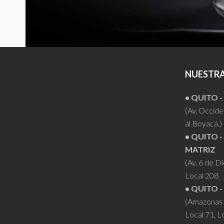
NUESTRA
• QUITO 
(Av. Occiden
al Boyacá.)
• QUITO -
MATRIZ
(Av. 6 de D
Local 208
• QUITO -
(Amazonas 
Local 71, L