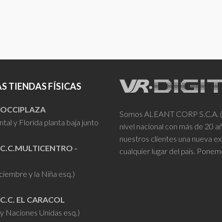
S TIENDAS FÍSICAS
- OCCIPLAZA
Somos ALEANT CORP S.C.A. (VR
tal y Florida planta baja junto
nivel nacional con más de 20 
nuestros clientes una nueva ex
 C.C.MULTICENTRO -
cualquier lugar del país. Ponem
iciembre y la Niña esq.)
 C.C. EL CARACOL
y Naciones Unidas esq.)