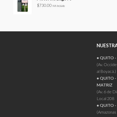
$
730.00
IVA Incluido
NUESTRA
• QUITO 
(Av. Occiden
al Boyacá.)
• QUITO -
MATRIZ
(Av. 6 de D
Local 208
• QUITO -
(Amazonas 