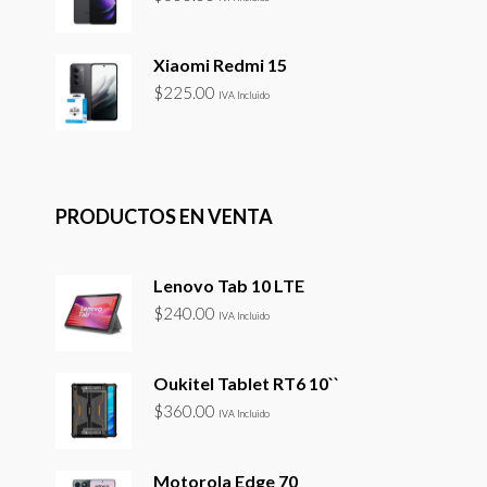
Xiaomi Redmi 15
$
225.00
IVA Incluido
PRODUCTOS EN VENTA
Lenovo Tab 10 LTE
$
240.00
IVA Incluido
Oukitel Tablet RT6 10``
$
360.00
IVA Incluido
Motorola Edge 70