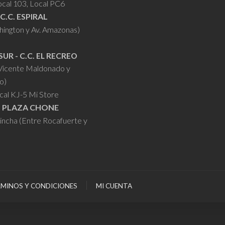
ocal 103, Local PC6
 C.C. ESPIRAL
hington y Av. Amazonas)
SUR - C.C. EL RECREO
 Vicente Maldonado y
o)
cal KJ-5 Mi Store
- PLAZA CHONE
hincha (Entre Rocafuerte y
MINOS Y CONDICIONES
MI CUENTA