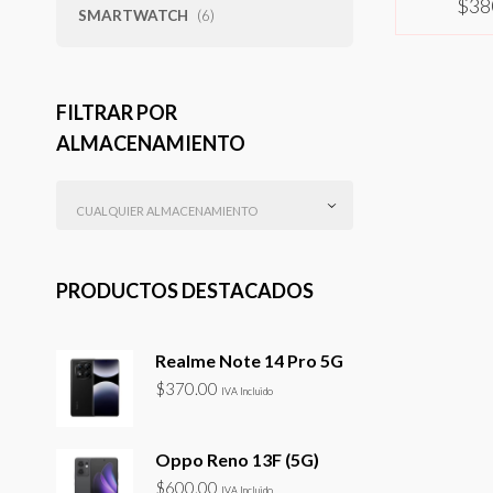
$
38
SMARTWATCH
(6)
SELEC
FILTRAR POR
ALMACENAMIENTO
CUALQUIER ALMACENAMIENTO
PRODUCTOS DESTACADOS
Realme Note 14 Pro 5G
$
370.00
IVA Incluido
Oppo Reno 13F (5G)
$
600.00
IVA Incluido