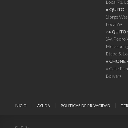
Local 71, L
• QUITO -
(Jorge Was
Local 69
>
• QUITO 
(Av. Pedro
Moraspung
Etapa 5, Lo
• CHONE 
• Calle Pic
Bolívar)
INICIO
AYUDA
POLÍTICAS DE PRIVACIDAD
TÉR
© 2025