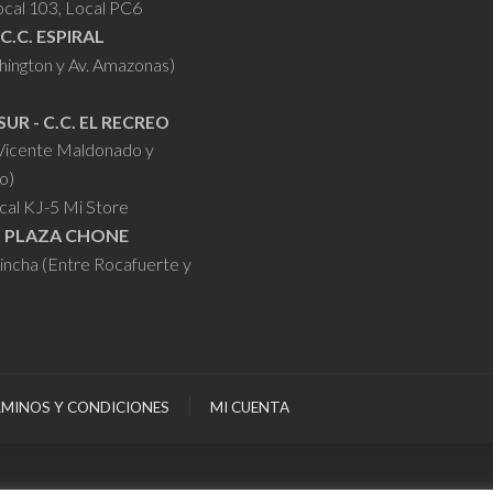
ocal 103, Local PC6
 C.C. ESPIRAL
hington y Av. Amazonas)
SUR - C.C. EL RECREO
 Vicente Maldonado y
o)
cal KJ-5 Mi Store
- PLAZA CHONE
hincha (Entre Rocafuerte y
MINOS Y CONDICIONES
MI CUENTA