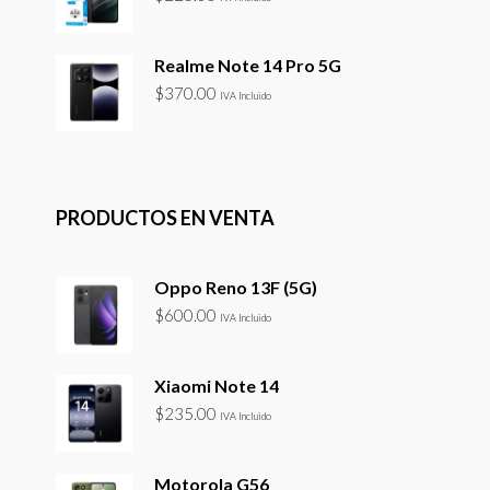
Realme Note 14 Pro 5G
$
370.00
IVA Incluido
PRODUCTOS EN VENTA
Oppo Reno 13F (5G)
$
600.00
IVA Incluido
Xiaomi Note 14
$
235.00
IVA Incluido
Motorola G56