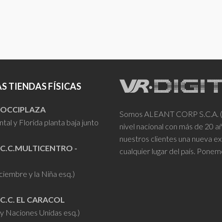
S TIENDAS FÍSICAS
- OCCIPLAZA
Somos ALEANT CORP S.C.A. (VR
tal y Florida planta baja junto
nivel nacional con más de 20 
nuestros clientes una nueva ex
 C.C.MULTICENTRO -
cualquier lugar del país. Ponem
iciembre y la Niña esq.)
 C.C. EL CARACOL
y Naciones Unidas esq.)