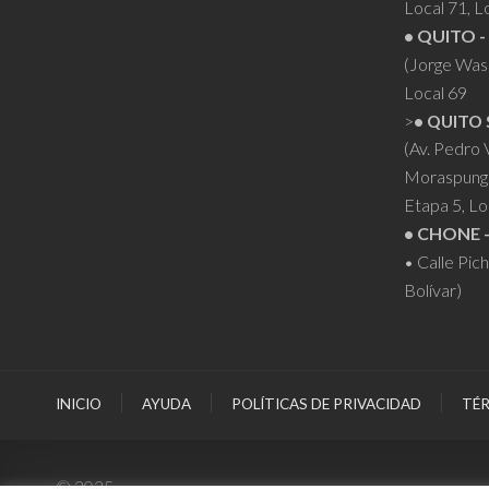
Local 71, L
• QUITO -
(Jorge Was
Local 69
>
• QUITO 
(Av. Pedro
Moraspung
Etapa 5, Lo
• CHONE 
• Calle Pic
Bolívar)
INICIO
AYUDA
POLÍTICAS DE PRIVACIDAD
TÉR
© 2025