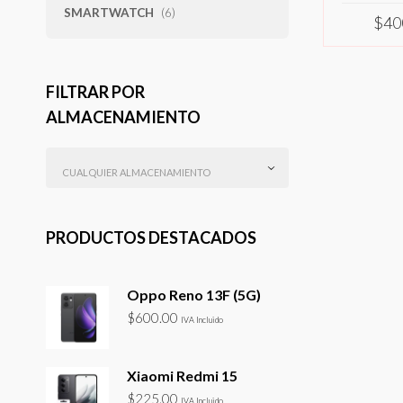
SMARTWATCH
(6)
$
40
SELEC
FILTRAR POR
ALMACENAMIENTO
CUALQUIER ALMACENAMIENTO
PRODUCTOS DESTACADOS
Oppo Reno 13F (5G)
$
600.00
IVA Incluido
Xiaomi Redmi 15
$
225.00
IVA Incluido