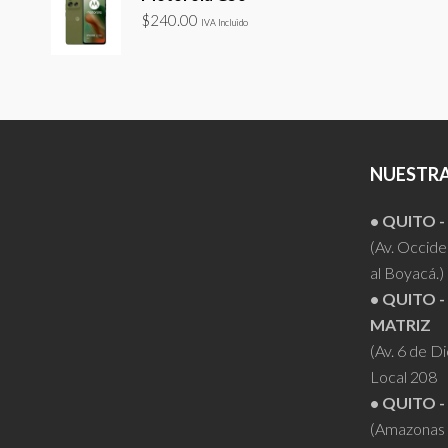
$
240.00
IVA Incluido
NUESTRA
• QUITO 
(Av. Occiden
al Boyacá.)
• QUITO -
MATRIZ
(Av. 6 de D
Local 208
• QUITO -
(Amazonas 