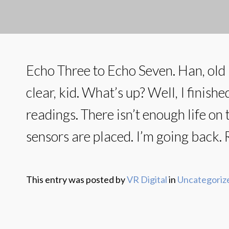
Echo Three to Echo Seven. Han, old
clear, kid. What’s up? Well, I finished
readings. There isn’t enough life on t
sensors are placed. I’m going back. Ri
This entry was posted by
VR Digital
in
Uncategoriz