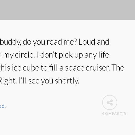
 buddy, do you read me? Loud and
 my circle. I don’t pick up any life
his ice cube to fill a space cruiser. The
ght. I’ll see you shortly.
ed
.
COMPARTIR