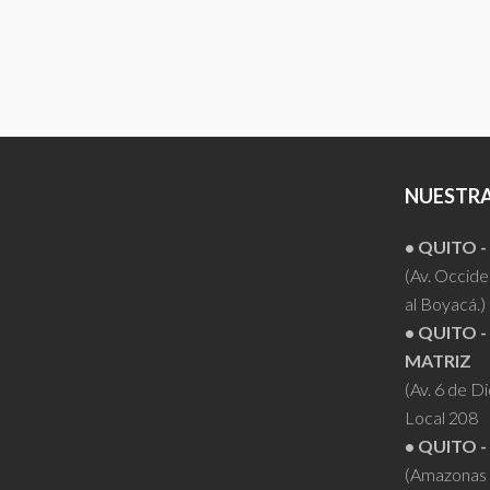
NUESTRA
• QUITO 
(Av. Occiden
al Boyacá.)
• QUITO -
MATRIZ
(Av. 6 de D
Local 208
• QUITO -
(Amazonas 