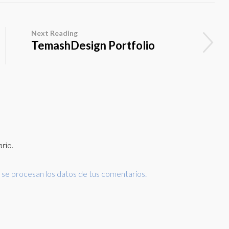
Next Reading
TemashDesign Portfolio
rio.
e procesan los datos de tus comentarios.