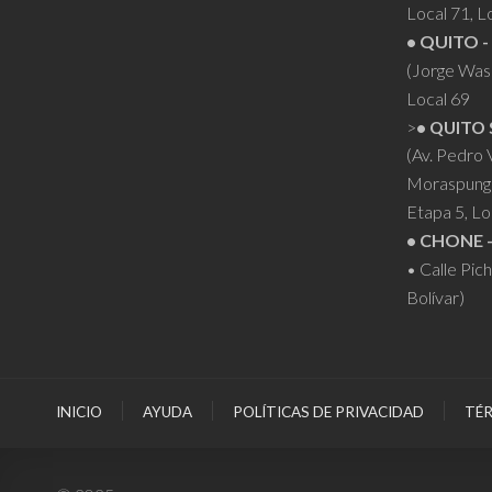
Local 71, L
• QUITO -
(Jorge Was
Local 69
>
• QUITO 
(Av. Pedro
Moraspung
Etapa 5, Lo
• CHONE 
• Calle Pic
Bolívar)
INICIO
AYUDA
POLÍTICAS DE PRIVACIDAD
TÉR