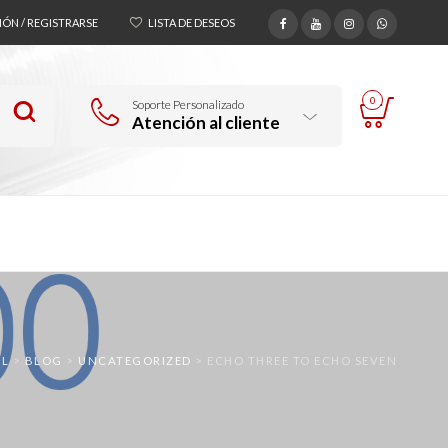
SIÓN / REGISTRARSE
LISTA DE DESEOS
0
Soporte Personalizado
Atención al cliente
AL
>
BLOG
>
UNCATEGORIZED
>
ECHO THREE TO ECHO SEVEN