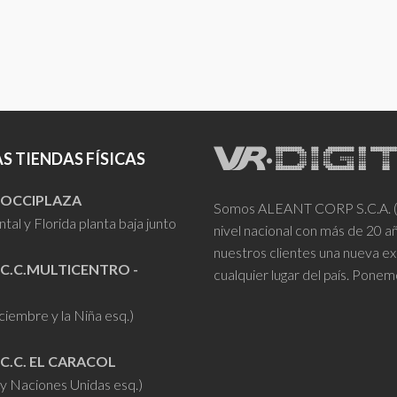
S TIENDAS FÍSICAS
- OCCIPLAZA
Somos ALEANT CORP S.C.A. (VR
tal y Florida planta baja junto
nivel nacional con más de 20 
nuestros clientes una nueva ex
 C.C.MULTICENTRO -
cualquier lugar del país. Ponem
iciembre y la Niña esq.)
 C.C. EL CARACOL
y Naciones Unidas esq.)