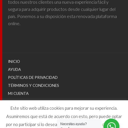
todos nuestros clientes una nueva experiencia fácil y
segura para adquirir productos desde cualquier lugar del
país. Ponemos a su disposición esta renovada plataforma
online.
INICIO
AYUDA
POLÍTICAS DE PRIVACIDAD
TÉRMINOS Y CONDICIONES
MI CUENTA
Este sitio web utiliza cookies para mejorar su experiencia.
© 2025
Asumiremos que está de acuerdo con esto, pero puede optar
por no participar si lo desea.
Configuraciones de cookies
Necesitas ayuda?