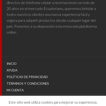
directos de telefonía celular a nivel nacional con más de
20 años en el mercado Ecuatoriano, queremos brindar a
todos nuestros clientes una nueva experiencia fácil y
segura para adquirir productos desde cualquier lugar del
país. Ponemos a su disposición esta renovada plataforma
online.
INICIO
AYUDA
POLÍTICAS DE PRIVACIDAD
TÉRMINOS Y CONDICIONES
MI CUENTA
Este sitio web utiliza cookies para mejorar su experiencia.