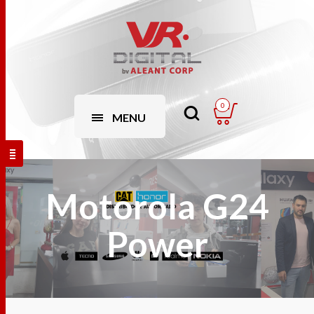
0
MENU
Motorola G24
Power