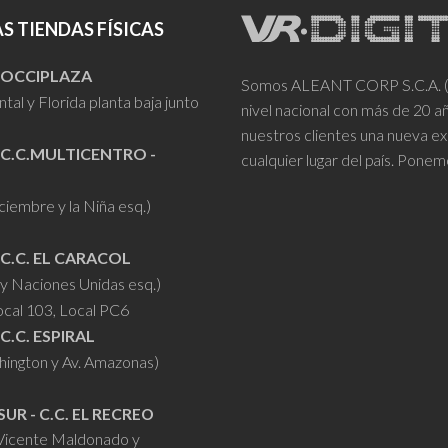
S TIENDAS FÍSICAS
- OCCIPLAZA
Somos ALEANT CORP S.C.A. (VR
tal y Florida planta baja junto
nivel nacional con más de 20 
nuestros clientes una nueva ex
 C.C.MULTICENTRO -
cualquier lugar del país. Ponem
iciembre y la Niña esq.)
 C.C. EL CARACOL
y Naciones Unidas esq.)
ocal 103, Local PC6
 C.C. ESPIRAL
hington y Av. Amazonas)
SUR - C.C. EL RECREO
 Vicente Maldonado y