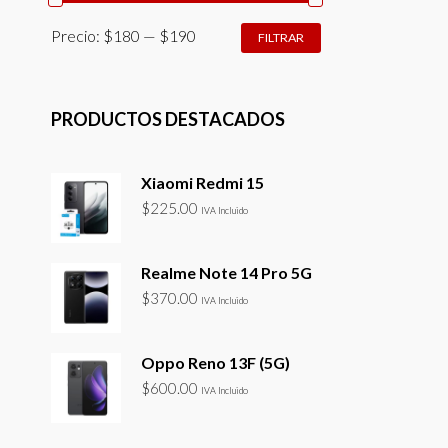
PRECIO
PRECIO
Precio:
$180
—
$190
FILTRAR
MÍNIMO
MÁXIMO
PRODUCTOS DESTACADOS
Xiaomi Redmi 15
$
225.00
IVA Incluido
Realme Note 14 Pro 5G
$
370.00
IVA Incluido
Oppo Reno 13F (5G)
$
600.00
IVA Incluido