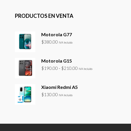
PRODUCTOS EN VENTA
Motorola G77
$
380.00
IVA Incluido
Motorola G15
Rango
$
190.00
-
$
210.00
IVA Incluido
de
precios:
Xiaomi Redmi A5
desde
$
130.00
$190.00
IVA Incluido
hasta
$210.00