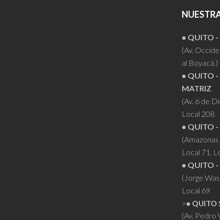
NUESTRA
• QUITO 
(Av. Occiden
al Boyacá.)
• QUITO -
MATRIZ
(Av. 6 de D
Local 208
• QUITO -
(Amazonas 
Local 71, L
• QUITO -
(Jorge Was
Local 69
>
• QUITO 
(Av. Pedro