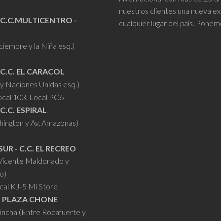
nuestros clientes una nueva ex
 C.C.MULTICENTRO -
cualquier lugar del país. Ponem
iciembre y la Niña esq.)
 C.C. EL CARACOL
y Naciones Unidas esq.)
ocal 103, Local PC6
 C.C. ESPIRAL
hington y Av. Amazonas)
SUR - C.C. EL RECREO
 Vicente Maldonado y
o)
cal KJ-5 Mi Store
- PLAZA CHONE
hincha (Entre Rocafuerte y