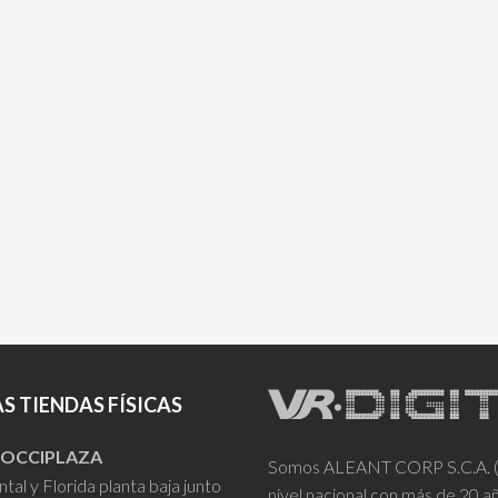
S TIENDAS FÍSICAS
- OCCIPLAZA
Somos ALEANT CORP S.C.A. (VR
tal y Florida planta baja junto
nivel nacional con más de 20 