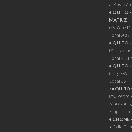
al Boyacá.)
• QUITO -
MATRIZ
(Av. 6 de D
Local 208
• QUITO -
(Amazonas 
Local 71, L
• QUITO -
(Jorge Was
Local 69
>
• QUITO 
(Av. Pedro
Moraspung
Etapa 5, Lo
• CHONE 
• Calle Pic