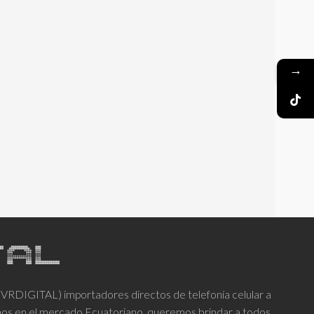
→
DIGITAL) importadores directos de telefonía celular a
años en el mercado Ecuatoriano, queremos brindar a todos