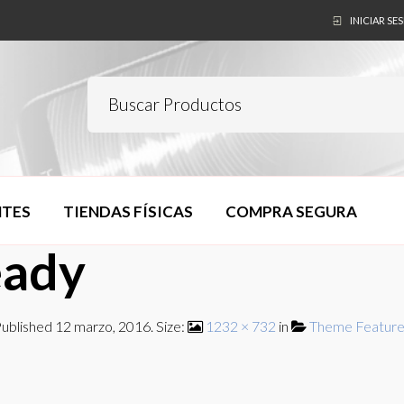
INICIAR SE
NTES
TIENDAS FÍSICAS
COMPRA SEGURA
eady
ublished
12 marzo, 2016
. Size:
1232 × 732
in
Theme Feature