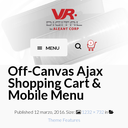
0
MENU
Off-Canvas Ajax
Shopping Cart &
Mobile Menu
Published
12 marzo, 2016
. Size:
1232 × 732
in
Theme Features