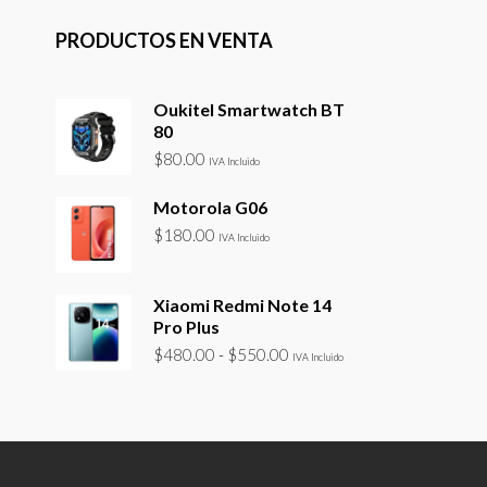
PRODUCTOS EN VENTA
Oukitel Smartwatch BT
80
$
80.00
IVA Incluido
Motorola G06
$
180.00
IVA Incluido
Xiaomi Redmi Note 14
Pro Plus
Rango
$
480.00
-
$
550.00
IVA Incluido
de
precios:
desde
$480.00
hasta