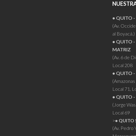
NUESTRA
$550.00
• QUITO 
(Av. Occiden
al Boyacá.)
• QUITO -
MATRIZ
(Av. 6 de D
Local 208
• QUITO -
(Amazonas 
Local 71, L
• QUITO -
(Jorge Was
Local 69
>
• QUITO 
(Av. Pedro
Moraspung