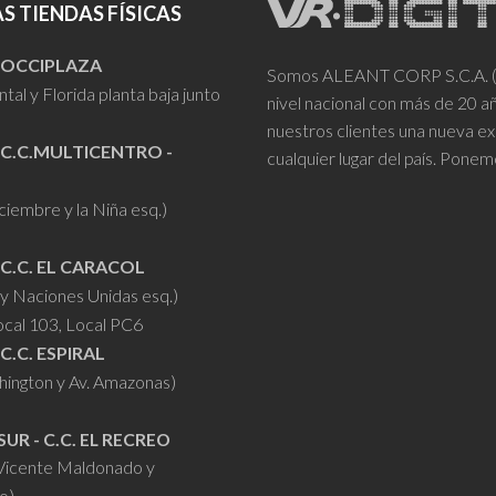
S TIENDAS FÍSICAS
- OCCIPLAZA
Somos ALEANT CORP S.C.A. (VR
tal y Florida planta baja junto
nivel nacional con más de 20 
nuestros clientes una nueva ex
 C.C.MULTICENTRO -
cualquier lugar del país. Ponem
iciembre y la Niña esq.)
 C.C. EL CARACOL
y Naciones Unidas esq.)
ocal 103, Local PC6
 C.C. ESPIRAL
hington y Av. Amazonas)
SUR - C.C. EL RECREO
 Vicente Maldonado y
o)