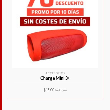
ACCESORIOS
Charge Mini 3+
$
15.00
IVA Incluido
Este
SELECCIONAR OPCIONES
producto