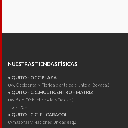
tiene
múltiples
variantes.
Las
opciones
se
pueden
elegir
NUESTRAS TIENDAS FÍSICAS
en
la
• QUITO - OCCIPLAZA
página
(Av. Occidental y Florida planta baja junto al Boyacá.)
de
• QUITO - C.C.MULTICENTRO - MATRIZ
producto
(Av. 6 de Diciembre y la Niña esq.)
Local 208
• QUITO - C.C. EL CARACOL
(Amazonas y Naciones Unidas esq.)