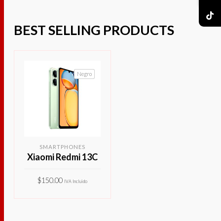
BEST SELLING PRODUCTS
Negro
SMARTPHONES
Xiaomi Redmi 13C
$
150.00
IVA Incluido
Este
SELECCIONAR
producto
OPCIONES